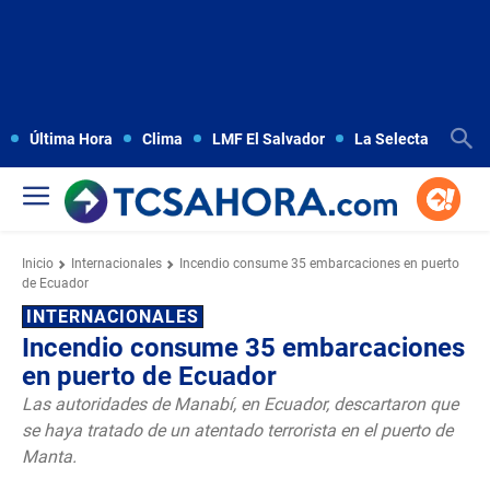
Última Hora
Clima
LMF El Salvador
La Selecta
Copa
Inicio
Internacionales
Incendio consume 35 embarcaciones en puerto
de Ecuador
INTERNACIONALES
Incendio consume 35 embarcaciones
en puerto de Ecuador
Las autoridades de Manabí, en Ecuador, descartaron que
se haya tratado de un atentado terrorista en el puerto de
Manta.