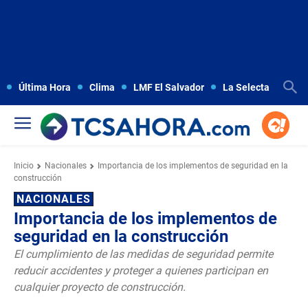
Última Hora
Clima
LMF El Salvador
La Selecta
Copa
Inicio
Nacionales
Importancia de los implementos de seguridad en la
construcción
NACIONALES
Importancia de los implementos de
seguridad en la construcción
El cumplimiento de las medidas de seguridad permite
reducir accidentes y proteger a quienes participan en
cualquier proyecto de construcción.