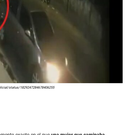
Policial/status/1829247284678406255
momento exacto en el que
una mujer que caminaba