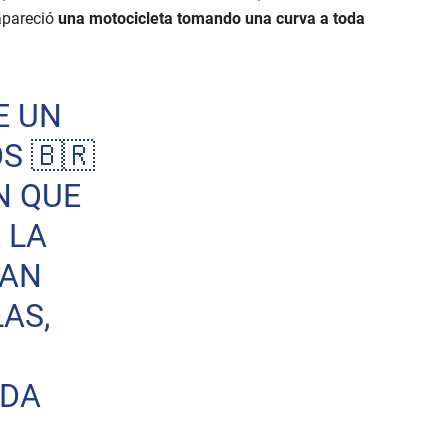
apareció
una motocicleta tomando una curva a toda
E UN
S 🇧🇷
N QUE
 LA
NAN
AS,
ADA