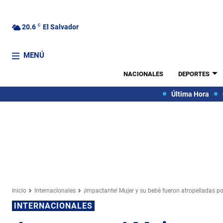
20.6
C
El Salvador
MENÚ
NACIONALES
DEPORTES
Última Hora
Inicio
Internacionales
¡Impactante! Mujer y su bebé fueron atropelladas p
INTERNACIONALES