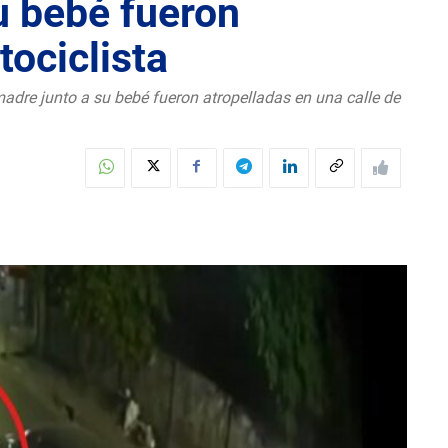
u bebé fueron
tociclista
dre junto a su bebé fueron atropelladas en una calle de