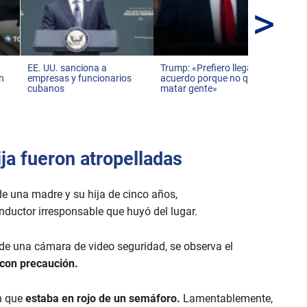
>
Inv
inf
Mé
EE. UU. sanciona a
Trump: «Prefiero llegar a un
en
empresas y funcionarios
acuerdo porque no quiero
cubanos
matar gente»
ja fueron atropelladas
de una madre y su hija de cinco años,
nductor irresponsable que huyó del lugar.
s de una cámara de video seguridad, se observa el
 con precaución.
ón que
estaba en rojo de un semáforo.
Lamentablemente,