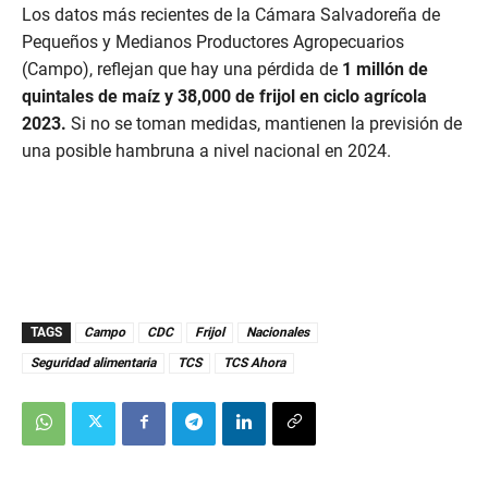
Los datos más recientes de la Cámara Salvadoreña de
2
2
Pequeños y Medianos Productores Agropecuarios
s
e
(Campo), reflejan que hay una pérdida de
1 millón de
c
quintales de maíz y 38,000 de frijol en ciclo agrícola
o
n
2023.
Si no se toman medidas, mantienen la previsión de
d
una posible hambruna a nivel nacional en 2024.
s
TAGS
Campo
CDC
Frijol
Nacionales
Seguridad alimentaria
TCS
TCS Ahora