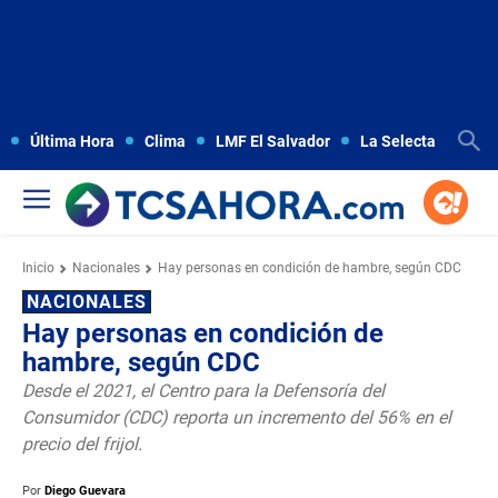
Última Hora
Clima
LMF El Salvador
La Selecta
Copa
Inicio
Nacionales
Hay personas en condición de hambre, según CDC
NACIONALES
Hay personas en condición de
hambre, según CDC
Desde el 2021, el Centro para la Defensoría del
Consumidor (CDC) reporta un incremento del 56% en el
precio del frijol.
Por
Diego Guevara