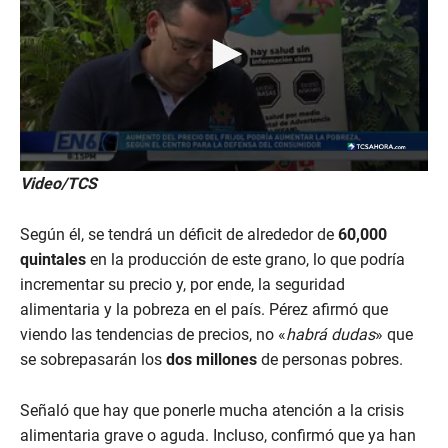
0
Video/TCS
s
e
c
Según él, se tendrá un déficit de alrededor de
60,000
o
n
quintales
en la producción de este grano, lo que podría
d
incrementar su precio y, por ende, la seguridad
s
o
alimentaria y la pobreza en el país. Pérez afirmó que
f
viendo las tendencias de precios, no «
habrá dudas
» que
2
7
se sobrepasarán los
dos millones
de personas pobres.
s
e
c
Señaló que hay que ponerle mucha atención a la crisis
o
n
alimentaria grave o aguda. Incluso, confirmó que ya han