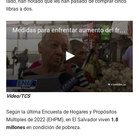
lado, han notado que les han pasado de comprar cinco
libras a dos.
Medidas para enfrentar aumento del frijol
0
Video/TCS
s
e
c
Según la última Encuesta de Hogares y Propósitos
o
n
Múltiples de 2022 (EHPM), en El Salvador viven
1.8
d
millones
en condición de pobreza.
s
o
f