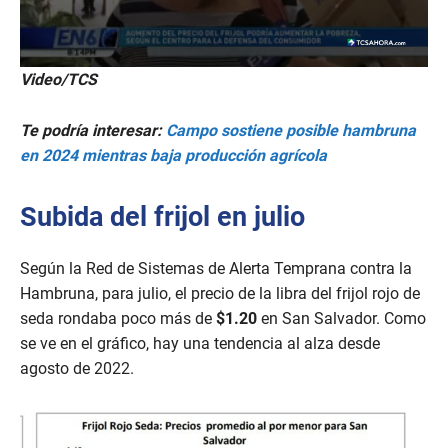
0
Video/TCS
s
e
c
Te podría interesar:
Campo sostiene posible hambruna
o
n
en 2024 mientras baja producción agrícola
d
s
o
Subida del frijol en julio
f
3
0
s
Según la Red de Sistemas de Alerta Temprana contra la
e
Hambruna, para julio, el precio de la libra del frijol rojo de
c
o
seda rondaba poco más de
$1.20
en San Salvador. Como
n
se ve en el gráfico, hay una tendencia al alza desde
d
s
agosto de 2022.