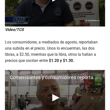
0
Video/TCS
s
e
c
Los consumidores, a mediados de agosto, reportaban
o
n
una subida en el precio. Unos lo encuentran, las dos
d
libras, a $2.50, mientras que la libra, otros la hallan a
s
o
precios que oscilan entre
$1.20 y $1.30.
f
3
1
s
Comerciantes y consumidores reportan alza del frijol
e
c
o
n
d
s