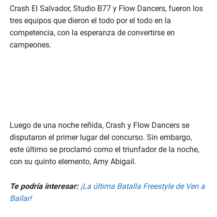
f
Crash El Salvador, Studio B77 y Flow Dancers, fueron los
2
m
tres equipos que dieron el todo por el todo en la
i
competencia, con la esperanza de convertirse en
n
u
campeones.
t
e
s
,
1
5
s
e
c
o
Luego de una noche reñida, Crash y Flow Dancers se
n
d
disputaron el primer lugar del concurso. Sin embargo,
s
este último se proclamó como el triunfador de la noche,
con su quinto elemento, Amy Abigail.
Te podría interesar:
¡La última Batalla Freestyle de Ven a
Bailar!