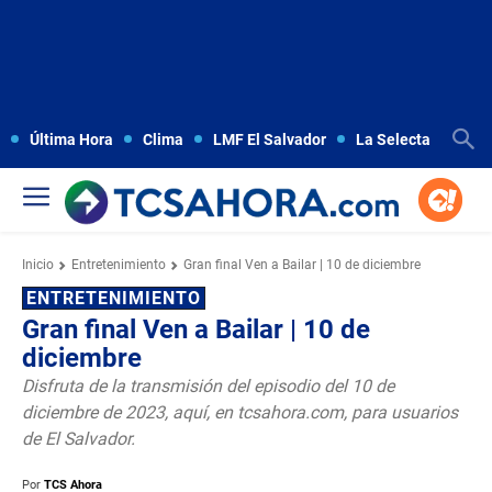
Última Hora
Clima
LMF El Salvador
La Selecta
Copa
Inicio
Entretenimiento
Gran final Ven a Bailar | 10 de diciembre
ENTRETENIMIENTO
Gran final Ven a Bailar | 10 de
diciembre
Disfruta de la transmisión del episodio del 10 de
diciembre de 2023, aquí, en tcsahora.com, para usuarios
de El Salvador.
Por
TCS Ahora