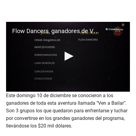
Flow Dancers, ganadores de VAB
0
Este domingo 10 de diciembre se conocieron a los
s
ganadores de toda esta aventura llamada “Ven a Bailar”.
e
c
Son 3 grupos los que quedaron para enfrentarse y luchar
o
n
por convertirse en los grandes ganadores del programa,
d
llevándose los $20 mil dólares.
s
o