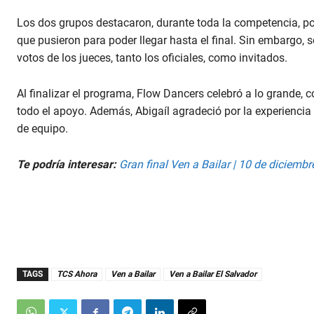
c
o
Los dos grupos destacaron, durante toda la competencia, por
n
d
que pusieron para poder llegar hasta el final. Sin embargo, 
s
V
votos de los jueces, tanto los oficiales, como invitados.
o
l
u
Al finalizar el programa, Flow Dancers celebró a lo grande, 
m
todo el apoyo. Además, Abigaíl agradeció por la experiencia
e
9
de equipo.
0
%
Te podría interesar:
Gran final Ven a Bailar | 10 de diciembr
TAGS
TCS Ahora
Ven a Bailar
Ven a Bailar El Salvador