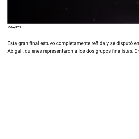
0
Video/TCS
s
e
c
Esta gran final estuvo completamente reñida y se disputó 
o
n
Abigail, quienes representaron a los dos grupos finalistas, 
d
s
o
f
2
m
i
n
u
t
e
s
,
1
5
s
e