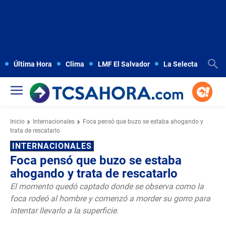
Última Hora
Clima
LMF El Salvador
La Selecta
Copa
Inicio
Internacionales
Foca pensó que buzo se estaba ahogando y
trata de rescatarlo
INTERNACIONALES
Foca pensó que buzo se estaba
ahogando y trata de rescatarlo
El momento quedó captado donde se observa como la
foca rodeó al hombre y comenzó a morder su gorro para
intentar llevarlo a la superficie.