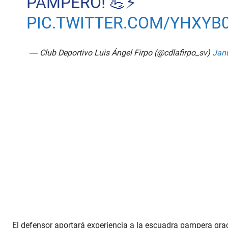
PAMPERO! 💪⚡️
PIC.TWITTER.COM/YHXY
— Club Deportivo Luis Ángel Firpo (@cdlafirpo_sv)
Janu
El defensor aportará experiencia a la escuadra pampera gra