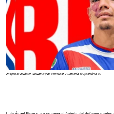
Imagen de carácter ilustrativo y no comercial. / Obtenido de @cdlafirpo_sv.
Luis Ángel Firpo dio a conocer el fichaje del defensa nacion