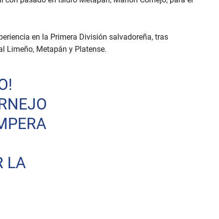
eriencia en la Primera División salvadoreña, tras
al Limeño, Metapán y Platense.
O!
ORNEJO
AMPERA
R LA