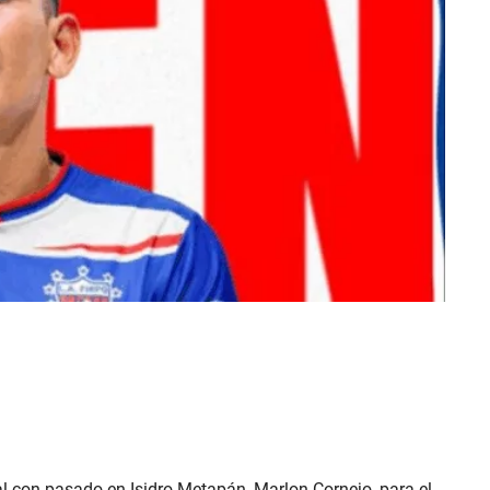
al con pasado en Isidro Metapán, Marlon Cornejo, para el