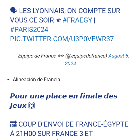
🗣️ LES LYONNAIS, ON COMPTE SUR
VOUS CE SOIR 🫵
#FRAEGY
|
#PARIS2024
PIC.TWITTER.COM/U3P0VEWR37
— Equipe de France ⭐⭐ (@equipedefrance)
August 5,
2024
Alineación de Francia.
𝙋𝙤𝙪𝙧 𝙪𝙣𝙚 𝙥𝙡𝙖𝙘𝙚 𝙚𝙣 𝙛𝙞𝙣𝙖𝙡𝙚 𝙙𝙚𝙨
𝙅𝙚𝙪𝙭 🙌
🔜 COUP D’ENVOI DE FRANCE-ÉGYPTE
À 21H00 SUR FRANCE 3 ET