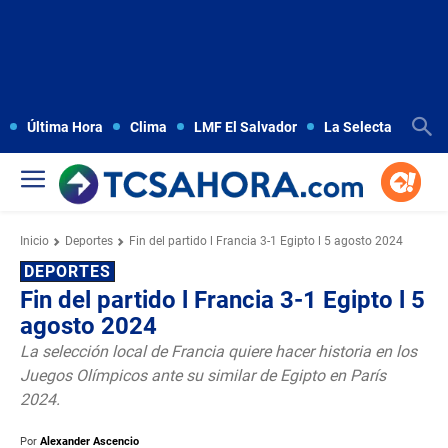
Última Hora
Clima
LMF El Salvador
La Selecta
Copa
Inicio
Deportes
Fin del partido l Francia 3-1 Egipto l 5 agosto 2024
DEPORTES
Fin del partido l Francia 3-1 Egipto l 5
agosto 2024
La selección local de Francia quiere hacer historia en los
Juegos Olímpicos ante su similar de Egipto en París
2024.
Por
Alexander Ascencio