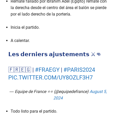
Remate fallado por Ibrahim Adel (Egipto) remate con
la derecha desde el centro del área el balón se pierde
por el lado derecho de la portería.
Inicia el partido.
A calentar.
𝗟𝗲𝘀 𝗱𝗲𝗿𝗻𝗶𝗲𝗿𝘀 𝗮𝗷𝘂𝘀𝘁𝗲𝗺𝗲𝗻𝘁𝘀 ⚔️👊
🇫🇷🇪🇬 |
#FRAEGY
|
#PARIS2024
PIC.TWITTER.COM/UY8OZLF3H7
— Equipe de France ⭐⭐ (@equipedefrance)
August 5,
2024
Todo listo para el partido.