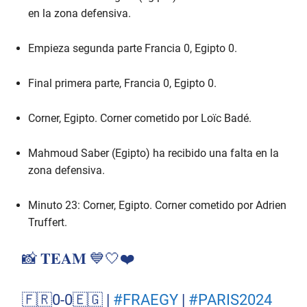
en la zona defensiva.
Empieza segunda parte Francia 0, Egipto 0.
Final primera parte, Francia 0, Egipto 0.
Corner, Egipto. Corner cometido por Loïc Badé.
Mahmoud Saber (Egipto) ha recibido una falta en la
zona defensiva.
Minuto 23: Corner, Egipto. Corner cometido por Adrien
Truffert.
📸 𝐓𝐄𝐀𝐌 💙🤍❤️
🇫🇷0-0🇪🇬 |
#FRAEGY
|
#PARIS2024