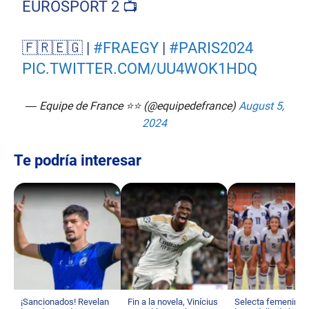
EUROSPORT 2 📺
🇫🇷🇪🇬 |
#FRAEGY
|
#PARIS2024
PIC.TWITTER.COM/UU4WOK1HDQ
— Equipe de France ⭐⭐ (@equipedefrance)
August 5,
2024
Te podría interesar
¡Sancionados! Revelan
Fin a la novela, Vinícius
Selecta femenina 