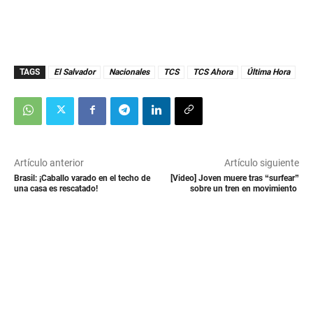
TAGS
El Salvador
Nacionales
TCS
TCS Ahora
Última Hora
Artículo anterior
Artículo siguiente
Brasil: ¡Caballo varado en el techo de
[Video] Joven muere tras “surfear”
una casa es rescatado!
sobre un tren en movimiento