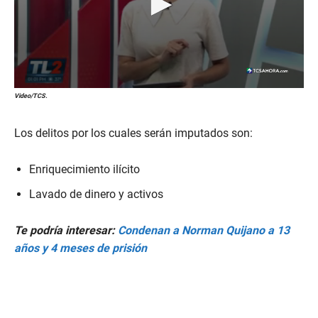
0
Video/TCS.
s
e
c
Los delitos por los cuales serán imputados son:
o
n
d
Enriquecimiento ilícito
s
o
Lavado de dinero y activos
f
5
6
s
Te podría interesar:
Condenan a Norman Quijano a 13
e
años y 4 meses de prisión
c
o
n
d
s