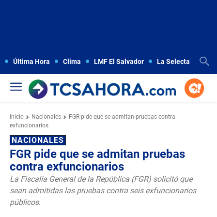
Última Hora
Clima
LMF El Salvador
La Selecta
Copa
Inicio
Nacionales
FGR pide que se admitan pruebas contra
exfuncionarios
NACIONALES
FGR pide que se admitan pruebas
contra exfuncionarios
La Fiscalía General de la República (FGR) solicitó que
sean admitidas las pruebas contra seis exfuncionarios
públicos.