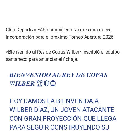
Club Deportivo FAS anunció este viernes una nueva
incorporación para el próximo Torneo Apertura 2026.
«Bienvenido al Rey de Copas Wilber», escribió el equipo
santaneco para anunciar el fichaje.
𝑩𝑰𝑬𝑵𝑽𝑬𝑵𝑰𝑫𝑶 𝑨𝑳 𝑹𝑬𝒀 𝑫𝑬 𝑪𝑶𝑷𝑨𝑺
𝑾𝑰𝑳𝑩𝑬𝑹 🏆🔴🔵
HOY DAMOS LA BIENVENIDA A
WILBER DÍAZ, UN JOVEN ATACANTE
CON GRAN PROYECCIÓN QUE LLEGA
PARA SEGUIR CONSTRUYENDO SU