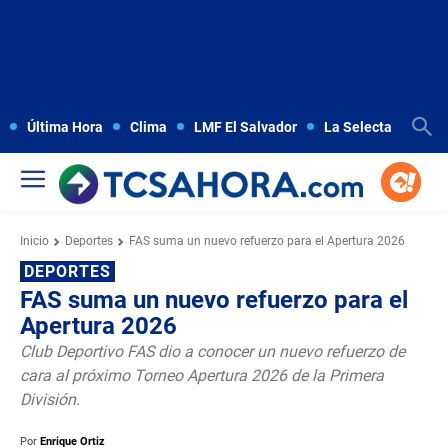
Última Hora
Clima
LMF El Salvador
La Selecta
Copa
Inicio
Deportes
FAS suma un nuevo refuerzo para el Apertura 2026
DEPORTES
FAS suma un nuevo refuerzo para el
Apertura 2026
Club Deportivo FAS dio a conocer un nuevo refuerzo de
cara al próximo Torneo Apertura 2026 de la Primera
División.
Por
Enrique Ortiz