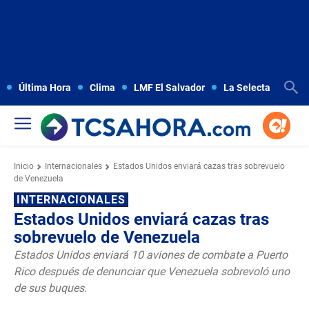
Última Hora
Clima
LMF El Salvador
La Selecta
Copa
Inicio
Internacionales
Estados Unidos enviará cazas tras sobrevuelo
de Venezuela
INTERNACIONALES
Estados Unidos enviará cazas tras
sobrevuelo de Venezuela
Estados Unidos enviará 10 aviones de combate a Puerto
Rico después de denunciar que Venezuela sobrevoló uno
de sus buques.