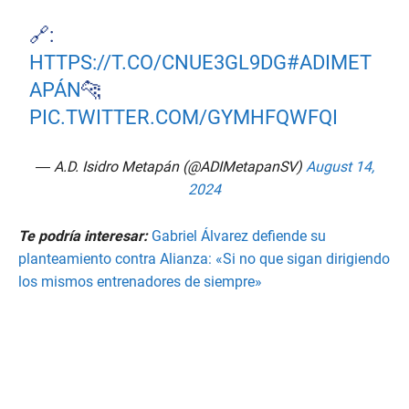
🔗:
HTTPS://T.CO/CNUE3GL9DG
#ADIMET
APÁN
🐆
PIC.TWITTER.COM/GYMHFQWFQI
— A.D. Isidro Metapán (@ADIMetapanSV)
August 14,
2024
Te podría interesar:
Gabriel Álvarez defiende su
planteamiento contra Alianza: «Si no que sigan dirigiendo
los mismos entrenadores de siempre»