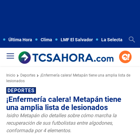
Última Hora
Clima
LMF El Salvador
La Selecta
Copa
Inicio
Deportes
¡Enfermería calera! Metapán tiene una amplia lista de
lesionados
DEPORTES
¡Enfermería calera! Metapán tiene
una amplia lista de lesionados
Isidro Metapán dio detalles sobre cómo marcha la
recuperación de sus futbolistas entre algodones,
conformada por 4 elementos.