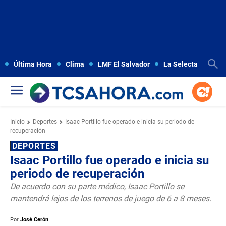
Última Hora
Clima
LMF El Salvador
La Selecta
Copa
Inicio
Deportes
Isaac Portillo fue operado e inicia su periodo de
recuperación
DEPORTES
Isaac Portillo fue operado e inicia su
periodo de recuperación
De acuerdo con su parte médico, Isaac Portillo se
mantendrá lejos de los terrenos de juego de 6 a 8 meses.
Por
José Cerón