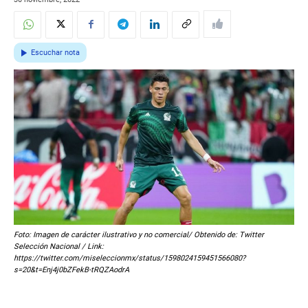
Escuchar nota
Foto: Imagen de carácter ilustrativo y no comercial/ Obtenido de: Twitter
Selección Nacional / Link:
https://twitter.com/miseleccionmx/status/1598024159451566080?
s=20&t=Enj4j0bZFekB-tRQZAodrA