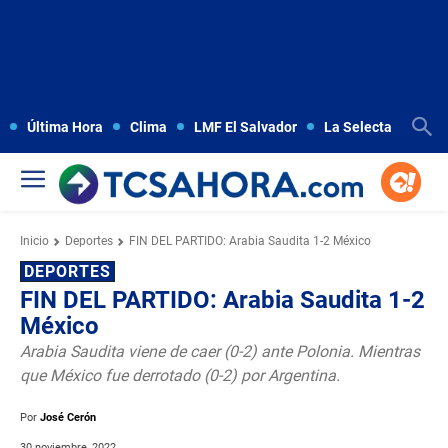
Última Hora
Clima
LMF El Salvador
La Selecta
Copa
Inicio
Deportes
FIN DEL PARTIDO: Arabia Saudita 1-2 México
DEPORTES
FIN DEL PARTIDO: Arabia Saudita 1-2
México
Arabia Saudita viene de caer (0-2) ante Polonia. Mientras
que México fue derrotado (0-2) por Argentina.
Por
José Cerón
30 noviembre, 2022