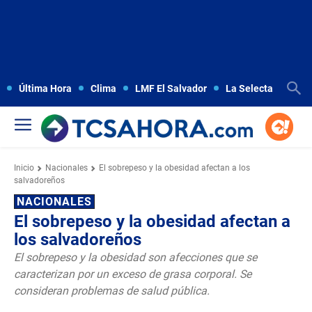
Última Hora
Clima
LMF El Salvador
La Selecta
Copa
Inicio
Nacionales
El sobrepeso y la obesidad afectan a los
salvadoreños
NACIONALES
El sobrepeso y la obesidad afectan a
los salvadoreños
El sobrepeso y la obesidad son afecciones que se
caracterizan por un exceso de grasa corporal. Se
consideran problemas de salud pública.