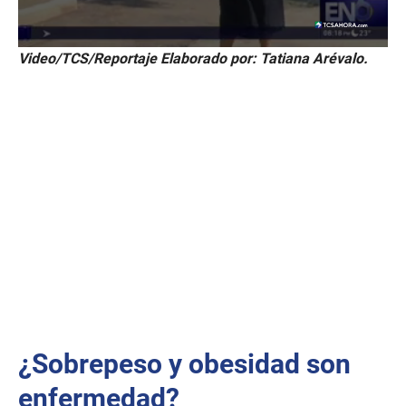
0
Video/TCS/Reportaje Elaborado por: Tatiana Arévalo.
s
e
c
o
n
d
s
o
f
2
m
i
n
u
t
e
s
,
1
4
¿Sobrepeso y obesidad son
s
e
c
enfermedad?
o