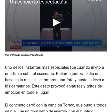
Un concierto espectacular
0
Video/ Reporte por Raquel Castaneda.
s
e
c
Uno de los instantes más especiales fue cuando invitó a
o
n
una fan a subir al escenario. Bailaron juntos, le dio un
d
beso en la mejilla, se tomaron una foto y hasta la llevó a
s
o
los camerinos. Este gesto provocó aplausos y gritos de
f
emoción en todo el lugar.
5
3
s
e
El concierto cerró con la canción Torero, que puso a todos
c
de pie. Fue un final lleno de energía, con el público