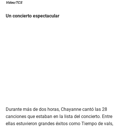
Video/TCS
s
e
c
Un concierto espectacular
o
n
d
s
o
f
1
m
i
n
u
t
e
,
1
8
s
e
c
o
n
Durante más de dos horas, Chayanne cantó las 28
d
canciones que estaban en la lista del concierto. Entre
s
ellas estuvieron grandes éxitos como Tiempo de vals,