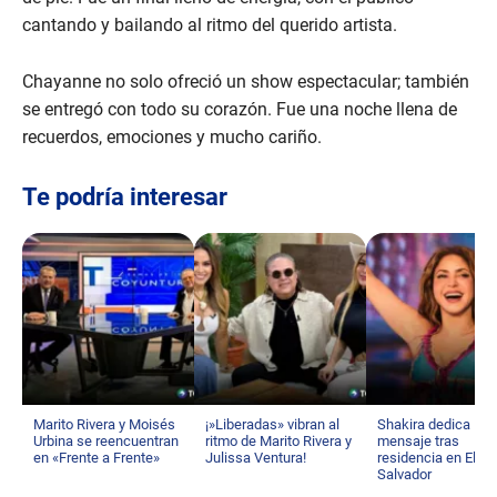
o
n
cantando y bailando al ritmo del querido artista.
d
s
Chayanne no solo ofreció un show espectacular; también
se entregó con todo su corazón. Fue una noche llena de
recuerdos, emociones y mucho cariño.
Te podría interesar
Marito Rivera y Moisés
¡»Liberadas» vibran al
Shakira dedica
Urbina se reencuentran
ritmo de Marito Rivera y
mensaje tras
en «Frente a Frente»
Julissa Ventura!
residencia en El
Salvador