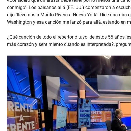
«Considero que un artista debe tener por lo menos una canci
conmigo’. Los paisanos allá (EE. UU.) comenzaron a escucha
dijo ‘llevemos a Marito Rivera a Nueva York’. Hice una gira 
Washington y esa canción me lanzó para allá, estando en med
¿Qué canción de todo el repertorio tuyo, de estos 55 años, e
más corazón y sentimiento cuando es interpretada?, pregunt