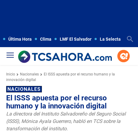
Última Hora
Clima
LMF El Salvador
La Selecta
Copa
Inicio
Nacionales
El ISSS apuesta por el recurso humano y la
innovación digital
NACIONALES
El ISSS apuesta por el recurso
humano y la innovación digital
La directora del Instituto Salvadoreño del Seguro Social
(ISSS), Mónica Ayala Guerrero, habló en TCS sobre la
transformación del instituto.