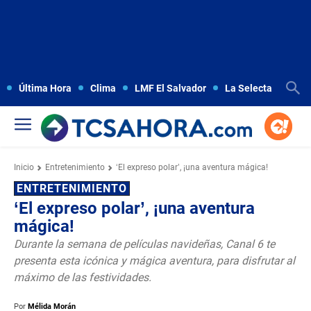
Última Hora
Clima
LMF El Salvador
La Selecta
Copa
Inicio
Entretenimiento
‘El expreso polar’, ¡una aventura mágica!
ENTRETENIMIENTO
‘El expreso polar’, ¡una aventura
mágica!
Durante la semana de películas navideñas, Canal 6 te
presenta esta icónica y mágica aventura, para disfrutar al
máximo de las festividades.
Por
Mélida Morán