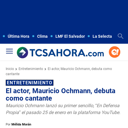
Última Hora
Clima
LMF El Salvador
La Selecta
Copa
Inicio
Entretenimiento
El actor, Mauricio Ochmann, debuta como
cantante
ENTRETENIMIENTO
El actor, Mauricio Ochmann, debuta
como cantante
Mauricio Ochmann lanzó su primer sencillo, “En Defensa
Propia” el pasado 25 de enero en la plataforma YouTube.
Por
Mélida Morán