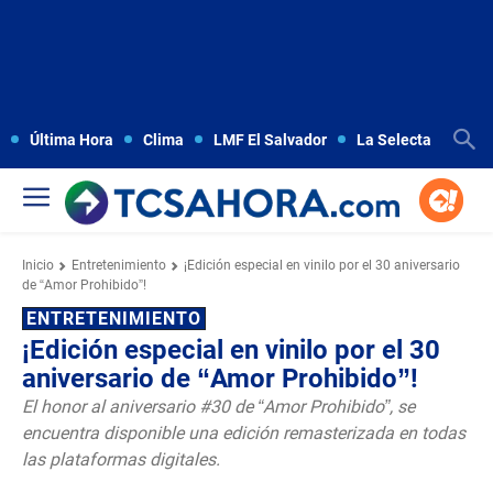
Última Hora
Clima
LMF El Salvador
La Selecta
Copa
Inicio
Entretenimiento
¡Edición especial en vinilo por el 30 aniversario
de “Amor Prohibido”!
ENTRETENIMIENTO
¡Edición especial en vinilo por el 30
aniversario de “Amor Prohibido”!
El honor al aniversario #30 de “Amor Prohibido”, se
encuentra disponible una edición remasterizada en todas
las plataformas digitales.