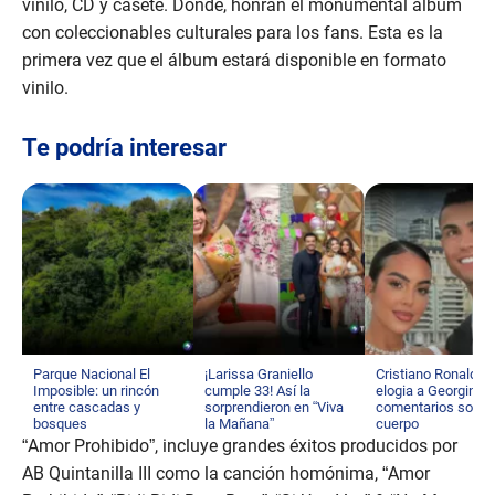
vinilo, CD y casete. Donde, honran el monumental álbum
con coleccionables culturales para los fans. Esta es la
primera vez que el álbum estará disponible en formato
vinilo.
Te podría interesar
Parque Nacional El
¡Larissa Graniello
Cristiano Ronaldo
Imposible: un rincón
cumple 33! Así la
elogia a Georgina t
entre cascadas y
sorprendieron en “Viva
comentarios sobre
bosques
la Mañana”
cuerpo
“Amor Prohibido”, incluye grandes éxitos producidos por
AB Quintanilla III como la canción homónima, “Amor