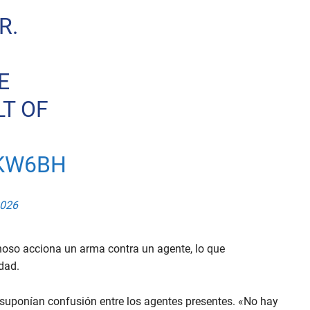
R.
E
T OF
XKW6BH
2026
hoso acciona un arma contra un agente, lo que
dad.
 suponían confusión entre los agentes presentes. «No hay