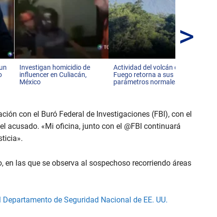
>
EE
po
de 
 un
Investigan homicidio de
Actividad del volcán de
o
influencer en Culiacán,
Fuego retorna a sus
México
parámetros normales
ción con el Buró Federal de Investigaciones (FBI), con el
el acusado. «Mi oficina, junto con el @FBI continuará
ticia».
, en las que se observa al sospechoso recorriendo áreas
l Departamento de Seguridad Nacional de EE. UU.