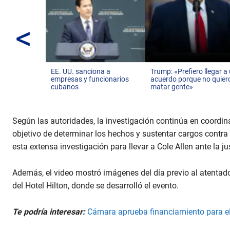
<
EE. UU. sanciona a
Trump: «Prefiero llegar a
empresas y funcionarios
acuerdo porque no quier
cubanos
matar gente»
Según las autoridades, la investigación continúa en coordina
objetivo de determinar los hechos y sustentar cargos contra 
esta extensa investigación para llevar a Cole Allen ante la jus
Además, el video mostró imágenes del día previo al atentado
del Hotel Hilton, donde se desarrolló el evento.
Te podría interesar:
Cámara aprueba financiamiento para e