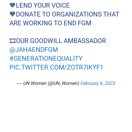
🧡LEND YOUR VOICE
🧡DONATE TO ORGANIZATIONS THAT
ARE WORKING TO END FGM
🎞️OUR GOODWILL AMBASSADOR
@JAHAENDFGM
#GENERATIONEQUALITY
PIC.TWITTER.COM/ZOTR7IKYF1
— UN Women (@UN_Women)
February 6, 2023