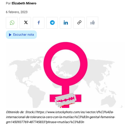
Por
Elizabeth Minero
6 febrero, 2023
Escuchar nota
Obtenido de: Stock//https://www.istockphoto.com/es/vector/d%C3%ADa-
internacional-de-tolerancia-cero-con-la-mutilaci%C3%B3n-genital-femenina-
gm1450937769-487745833?phrase=mutilaci%C3%B3n