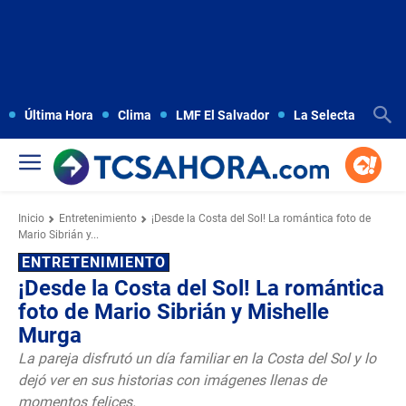
Última Hora
Clima
LMF El Salvador
La Selecta
Copa
Inicio
Entretenimiento
¡Desde la Costa del Sol! La romántica foto de
Mario Sibrián y...
ENTRETENIMIENTO
¡Desde la Costa del Sol! La romántica
foto de Mario Sibrián y Mishelle
Murga
La pareja disfrutó un día familiar en la Costa del Sol y lo
dejó ver en sus historias con imágenes llenas de
momentos felices.