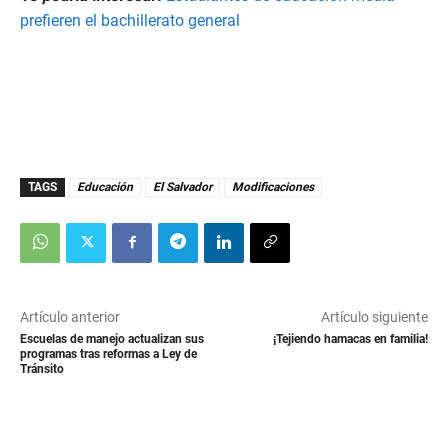
s
prefieren el bachillerato general
,
2
1
s
e
c
o
n
d
s
TAGS
Educación
El Salvador
Modificaciones
Artículo anterior
Artículo siguiente
Escuelas de manejo actualizan sus
¡Tejiendo hamacas en familia!
programas tras reformas a Ley de
Tránsito