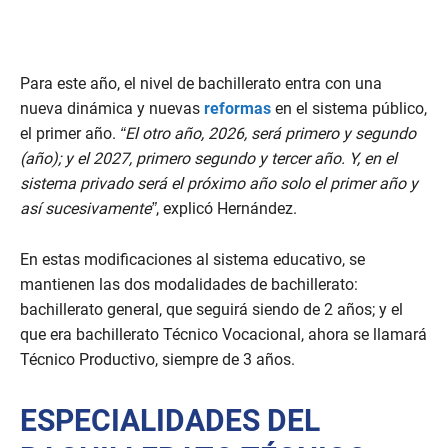
e
s
,
1
4
Para este año, el nivel de bachillerato entra con una
s
e
nueva dinámica y nuevas
reformas
en el sistema público,
c
el primer año.
“El otro año, 2026, será primero y segundo
o
n
(año); y el 2027, primero segundo y tercer año. Y, en el
d
s
sistema privado será el próximo año solo el primer año y
así sucesivamente”
, explicó Hernández.
En estas modificaciones al sistema educativo, se
mantienen las dos modalidades de bachillerato:
bachillerato general, que seguirá siendo de 2 años; y el
que era bachillerato Técnico Vocacional, ahora se llamará
Técnico Productivo, siempre de 3 años.
ESPECIALIDADES DEL