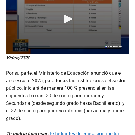
0
Video/TCS.
s
e
c
Por su parte, el Ministerio de Educación anunció que el
o
n
año escolar 2025, para todas las instituciones del sector
d
público, iniciará de manera 100 % presencial en las
s
o
siguientes fechas: 20 de enero para primaria y
f
Secundaria (desde segundo grado hasta Bachillerato); y,
3
m
el 27 de enero para primera infancia (parvularia y primer
i
grado).
n
u
t
e
Te podría interesar:
Estudiantes de educación media