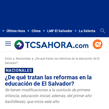
Última Hora
Clima
LMF El Salvador
La Selecta
Copa
Inicio
Nacionales
¿De qué tratan las reformas en la educación de El
Salvador?
NACIONALES
¿De qué tratan las reformas en la
educación de El Salvador?
Se tienen modificaciones a la currícula de primera
infancia, educación inicial; además, del primer año
bachillerato, que inicia este año.