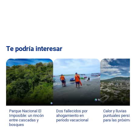
Te podría interesar
Parque Nacional El
Dos fallecidos por
Calor y lluvias
Imposible: un rincón
ahogamiento en
puntuales persisti
entre cascadas y
período vacacional
para las próximas 
bosques