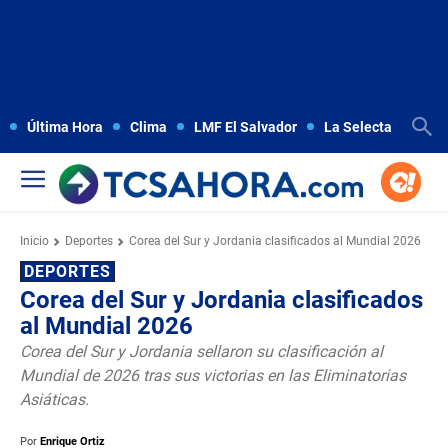
Última Hora
Clima
LMF El Salvador
La Selecta
Copa
Inicio
Deportes
Corea del Sur y Jordania clasificados al Mundial 2026
DEPORTES
Corea del Sur y Jordania clasificados
al Mundial 2026
Corea del Sur y Jordania sellaron su clasificación al
Mundial de 2026 tras sus victorias en las Eliminatorias
Asiáticas.
Por
Enrique Ortiz