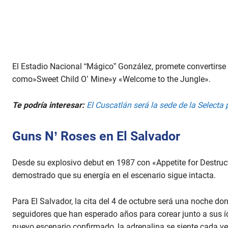
El Estadio Nacional “Mágico” González, promete convertirse 
como»Sweet Child O’ Mine»y «Welcome to the Jungle».
Te podría interesar:
El Cuscatlán será la sede de la Selecta
Guns N’ Roses en El Salvador
Desde su explosivo debut en 1987 con «Appetite for Destruc
demostrado que su energía en el escenario sigue intacta.
Para El Salvador, la cita del 4 de octubre será una noche do
seguidores que han esperado años para corear junto a sus íd
nuevo escenario confirmado, la adrenalina se siente cada v