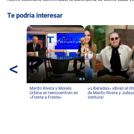
Te podría interesar
<
Marito Rivera y Moisés
¡»Liberadas» vibran al ri
Urbina se reencuentran en
de Marito Rivera y Juliss
«Frente a Frente»
Ventura!