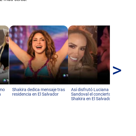
>
Po
pe
ca
tmo
Shakira dedica mensaje tras
Así disfrutó Luciana
a
residencia en El Salvador
Sandoval el concierto de
Shakira en El Salvador