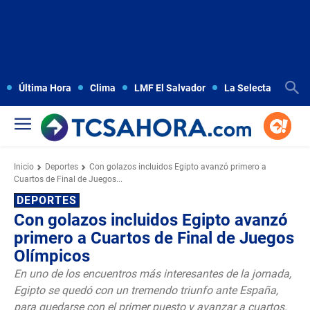
Última Hora
Clima
LMF El Salvador
La Selecta
Copa
Inicio
Deportes
Con golazos incluidos Egipto avanzó primero a
Cuartos de Final de Juegos...
DEPORTES
Con golazos incluidos Egipto avanzó
primero a Cuartos de Final de Juegos
Olímpicos
En uno de los encuentros más interesantes de la jornada,
Egipto se quedó con un tremendo triunfo ante España,
para quedarse con el primer puesto y avanzar a cuartos.