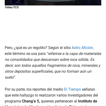
0
Video/TCS.
s
e
c
o
n
d
s
o
f
4
Pero, ¿qué es un regolito? Según el sitio
Astro Afición,
1
s
este término se usa para
“referirse a la capa de materiales
e
no consolidados que descansan sobre roca sólida. Es
c
o
decir, son todos aquellos fragmentos de roca, minerales y
n
d
otros depósitos superficiales, que no forman aún un
s
suelo”.
Por su parte, los reportes del medio
El Tiempo
señalan
que este hallazgo lo realizaron varios investigadores del
programa
Chang’e 5,
quienes pertenecen al
Instituto de