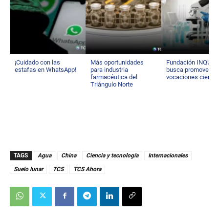
¡Cuidado con las
Más oportunidades
Fundación INQUIF
estafas en WhatsApp!
para industria
busca promover la
farmacéutica del
vocaciones científ
Triángulo Norte
TAGS
Agua
China
Ciencia y tecnología
Internacionales
Suelo lunar
TCS
TCS Ahora