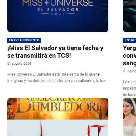
ENTRETENIMIENTO
ENTRE
¡Miss El Salvador ya tiene fecha y
Yarg
se transmitirá en TCS!
conv
san
21 agosto, 2024
21 agost
Miss Universo El Salvador está más cerca de lo que te
imaginas y los detalles del certamen van saliendo a la luz.
La muer
impacta
de las