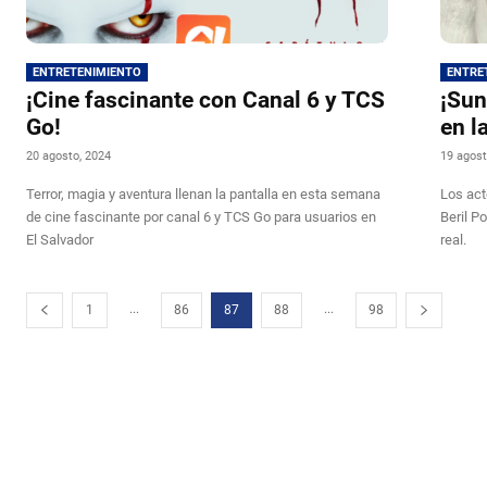
ENTRETENIMIENTO
ENTRE
¡Cine fascinante con Canal 6 y TCS
¡Sun
Go!
en la
20 agosto, 2024
19 agost
Terror, magia y aventura llenan la pantalla en esta semana
Los act
de cine fascinante por canal 6 y TCS Go para usuarios en
Beril P
El Salvador
real.
...
...
1
86
87
88
98