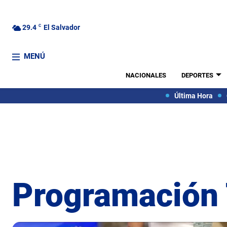
29.4
C
El Salvador
MENÚ
NACIONALES
DEPORTES
Última Hora
Programación