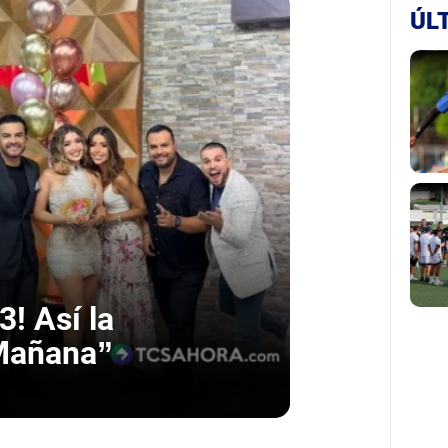
ÚL
3! Así la
 Mañana”