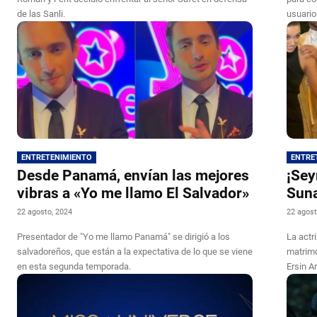
de las Sanli.
usuario
ENTRETENIMIENTO
ENTRE
Desde Panamá, envían las mejores
¡Sey
vibras a «Yo me llamo El Salvador»
Suna
22 agosto, 2024
22 agost
Presentador de "Yo me llamo Panamá" se dirigió a los
La actr
salvadoreños, que están a la expectativa de lo que se viene
matrimo
en esta segunda temporada.
Ersin Ar