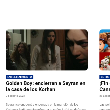
ENTRETENIMIENTO
ENTRE
Golden Boy: encierran a Seyran en
¡Fin
la casa de los Korhan
Cana
24 agosto, 2024
23 agost
Seyran se encuentra encerrada en la mansión de los
Las pel
Korhan y Ferit decidió enfrentar al señor Safet en defensa
para co