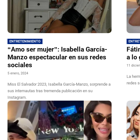
ENTRETENIMIENTO
ENTRE
“Amo ser mujer”: Isabella García-
Fáti
Manzo espectacular en sus redes
a lo
sociales
11 dicie
5 enero, 2024
La herm
redes s
Miss El Salvador 2023, Isabella García-Manzo, sorprende a
sus internautas tras tremenda publicación en su
Instagram.