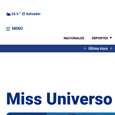
24.9
C
El Salvador
MENÚ
NACIONALES
DEPORTES
Última Hora
Miss Universo