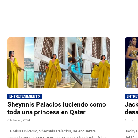
ENTRETENIMIENTO
ENTRE
Sheynnis Palacios luciendo como
Jack
toda una princesa en Qatar
desa
6 febrero, 2024
1 febrer
La Miss Universo, Sheynnis Palacios, se encuentra
Jacky B
viajando por el mundo, y esta semana se fue hasta Doha,
del Mis