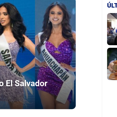
ÚL
so El Salvador