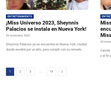
ENTRETENIMIENTO
ENTRE
¡Miss Universo 2023, Sheynnis
Miss
Palacios se instala en Nueva York!
encu
Miss
29 noviembre, 2023
24 novie
Sheynnis Palacios ya se encuentra en Nueva York, ciudad
donde residirá por un año, para cumplir con su reinado.
Camila 
y al fin
...
1
2
3
19