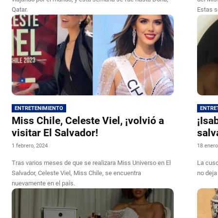
Qatar.
Estas s
ENTRETENIMIENTO
ENTRE
Miss Chile, Celeste Viel, ¡volvió a
¡Isa
visitar El Salvador!
salv
1 febrero, 2024
18 enero
Tras varios meses de que se realizara Miss Universo en El
La cusc
Salvador, Celeste Viel, Miss Chile, se encuentra
no deja
nuevamente en el país.