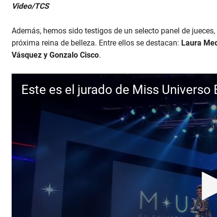
0
Video/TCS
s
e
c
Además, hemos sido testigos de un selecto panel de jueces,
o
n
próxima reina de belleza. Entre ellos se destacan:
Laura Med
d
Vásquez y Gonzalo Cisco
.
s
o
f
4
Este es el jurado de Miss Universo
m
i
n
u
t
e
s
,
5
6
s
e
c
o
n
d
s