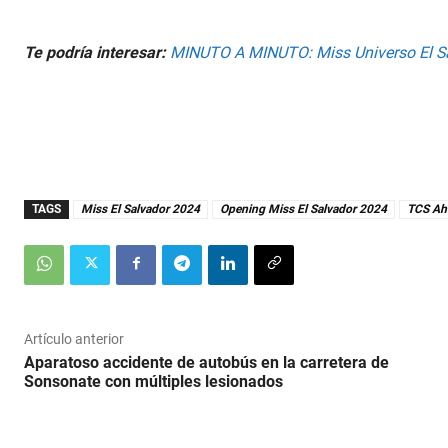
s
,
8
s
Te podría interesar:
MINUTO A MINUTO: Miss Universo El S
e
c
o
n
d
s
V
o
l
u
TAGS
Miss El Salvador 2024
Opening Miss El Salvador 2024
TCS Ah
m
e
9
0
%
Artículo anterior
Aparatoso accidente de autobús en la carretera de
Sonsonate con múltiples lesionados