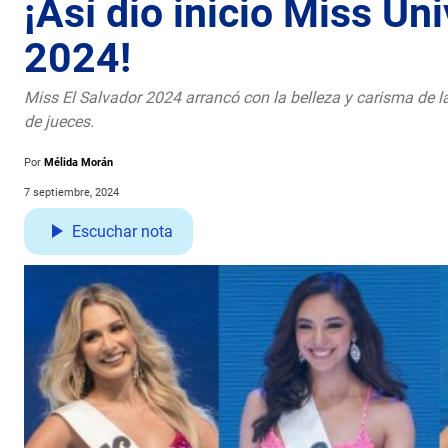
¡Así dio inicio Miss Un
2024!
Miss El Salvador 2024 arrancó con la belleza y carisma de l
de jueces.
Por
Mélida Morán
7 septiembre, 2024
Escuchar nota