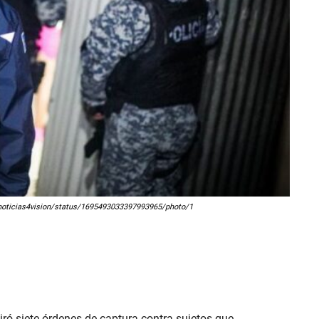
om/noticias4vision/status/1695493033397993965/photo/1
iró siete órdenes de captura contra sujetos que