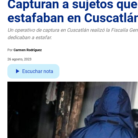
Capturan a sujetos qu
estafaban en Cuscatlá
Un operativo de captura en Cuscatlán realizó la Fiscalía Ge
dedicaban a estafar.
Por
Carmen Rodríguez
26 agosto, 2023
Escuchar nota