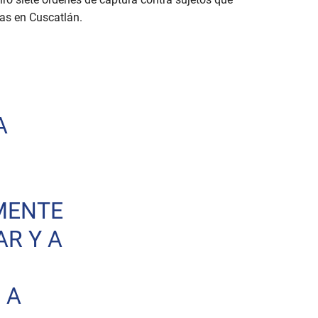
as en Cuscatlán.
A
MENTE
R Y A
 A