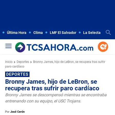
Última Hora
Clima
LMF El Salvador
La Selecta
Copa
Inicio
Deportes
Bronny James, hijo de LeBron, se recupera tras sufrir
paro cardíaco
DEPORTES
Bronny James, hijo de LeBron, se
recupera tras sufrir paro cardíaco
Bronny James se descompensó mientras se encontraba
entrenando con su equipo, el USC Trojans.
Por
José Cerón