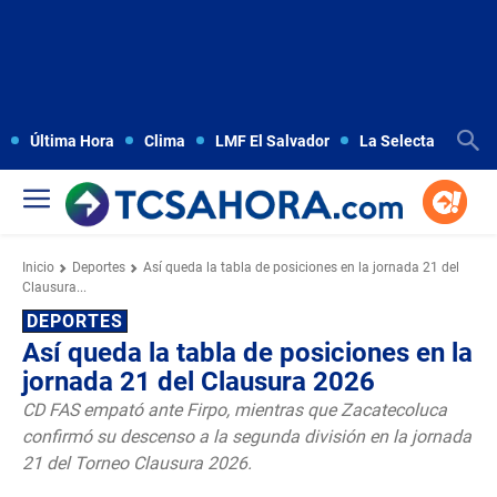
Última Hora
Clima
LMF El Salvador
La Selecta
Copa
Inicio
Deportes
Así queda la tabla de posiciones en la jornada 21 del
Clausura...
DEPORTES
Así queda la tabla de posiciones en la
jornada 21 del Clausura 2026
CD FAS empató ante Firpo, mientras que Zacatecoluca
confirmó su descenso a la segunda división en la jornada
21 del Torneo Clausura 2026.