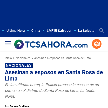
Última Hora
Clima
LMF El Salvador
La Selecta
Copa
Inicio
Nacionales
Asesinan a esposos en Santa Rosa de Lima
NACIONALES
Asesinan a esposos en Santa Rosa de
Lima
En las últimas horas, la Policía procesó la escena de un
crimen en el distrito de Santa Rosa de Lima, La Unión
Norte.
Por
Andrea Orellana