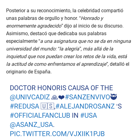
Posterior a su reconocimiento, la celebridad compartió
unas palabras de orgullo y honor. “
Honrado y
enormemente agradecido”
dijo al inicio de su discurso.
Asimismo, destacó que dedicaba sus palabras
especialmente “
a una asignatura que no se da en ninguna
universidad del mundo: “la alegría”, más allá de la
inquietud que nos puedan crear los retos de la vida, está
la actitud de como enfrentamos el aprendizaje”,
detalló el
originario de España.
DOCTOR HONORIS CAUSA OF THE
@UNIVCADIZ
🙏❤️
#SANZENVIVO
🥷
#REDUSA
🇺🇸,
#ALEJANDROSANZ
‘S
#OFFICIALFANCLUB
IN
#USA
@ASANZ_USA
.
PIC.TWITTER.COM/VJXIIK1PJB