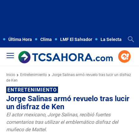
Última Hora
Clima
LMF El Salvador
La Selecta
Copa
Inicio
Entretenimiento
Jorge Salinas armó revuelo tras lucir un disfraz
de Ken
ENTRETENIMIENTO
Jorge Salinas armó revuelo tras lucir
un disfraz de Ken
El actor mexicano, Jorge Salinas, recibió fuertes
comentarios tras utilizar el emblemático disfraz del
muñeco de Mattel.