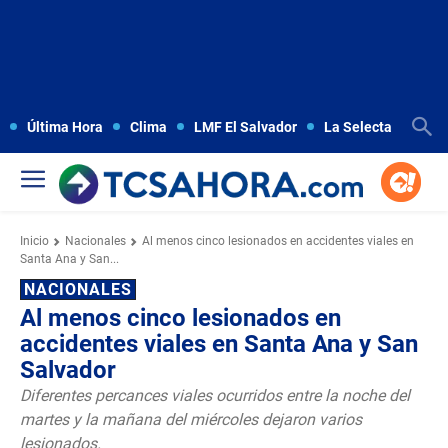
Última Hora
Clima
LMF El Salvador
La Selecta
Copa
Inicio
Nacionales
Al menos cinco lesionados en accidentes viales en
Santa Ana y San...
NACIONALES
Al menos cinco lesionados en
accidentes viales en Santa Ana y San
Salvador
Diferentes percances viales ocurridos entre la noche del
martes y la mañana del miércoles dejaron varios
lesionados.