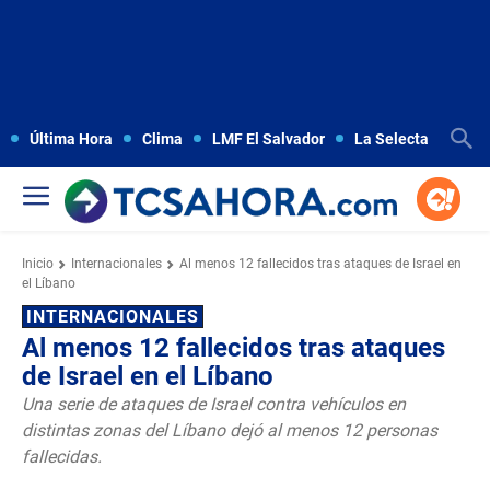
Última Hora
Clima
LMF El Salvador
La Selecta
Copa
Inicio
Internacionales
Al menos 12 fallecidos tras ataques de Israel en
el Líbano
INTERNACIONALES
Al menos 12 fallecidos tras ataques
de Israel en el Líbano
Una serie de ataques de Israel contra vehículos en
distintas zonas del Líbano dejó al menos 12 personas
fallecidas.