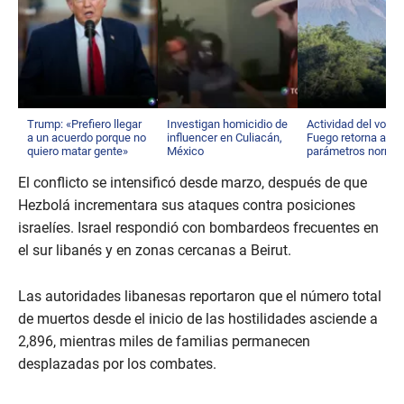
Trump: «Prefiero llegar
Investigan homicidio de
Actividad del volcá
a un acuerdo porque no
influencer en Culiacán,
Fuego retorna a su
quiero matar gente»
México
parámetros norma
El conflicto se intensificó desde marzo, después de que
Hezbolá incrementara sus ataques contra posiciones
israelíes. Israel respondió con bombardeos frecuentes en
el sur libanés y en zonas cercanas a Beirut.
Las autoridades libanesas reportaron que el número total
de muertos desde el inicio de las hostilidades asciende a
2,896, mientras miles de familias permanecen
desplazadas por los combates.