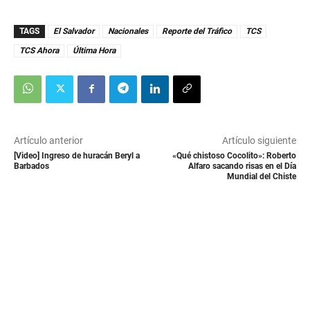
d
s
TAGS
El Salvador
Nacionales
Reporte del Tráfico
TCS
TCS Ahora
Última Hora
Artículo anterior
Artículo siguiente
[Video] Ingreso de huracán Beryl a
«Qué chistoso Cocolito»: Roberto
Barbados
Alfaro sacando risas en el Día
Mundial del Chiste