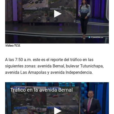
0
Video/TCS.
s
e
c
A las 7:50 a.m. este es el reporte del tráfico en las
o
n
siguientes zonas: avenida Bernal, bulevar Tutunichapa,
d
avenida Las Amapolas y avenida Independencia.
s
o
f
1
Tráfico en la avenida Bernal
m
i
n
u
t
e