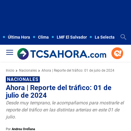
Última Hora
Clima
LMF El Salvador
La Selecta
Copa
Inicio
Nacionales
Ahora | Reporte del tráfico: 01 de julio de 2024
NACIONALES
Ahora | Reporte del tráfico: 01 de
julio de 2024
Desde muy temprano, le acompañamos para mostrarle el
reporte del tráfico en las distintas arterias en este 01 de
julio.
Por
Andrea Orellana