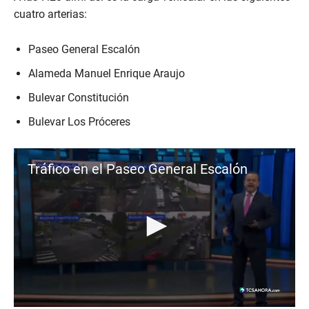
e
cuatro arterias:
c
o
n
Paseo General Escalón
d
s
Alameda Manuel Enrique Araujo
Bulevar Constitución
Bulevar Los Próceres
Tráfico en el Paseo General Escalón