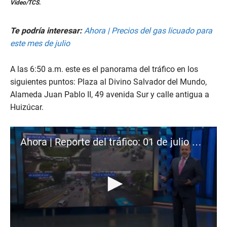
0
Video/TCS.
s
e
c
Te podría interesar:
Ahora | Precios del gas licuado para
o
n
este mes de julio
d
s
o
A las 6:50 a.m. este es el panorama del tráfico en los
f
siguientes puntos: Plaza al Divino Salvador del Mundo,
3
m
Alameda Juan Pablo II, 49 avenida Sur y calle antigua a
i
n
Huizúcar.
u
t
e
s
Ahora | Reporte del tráfico: 01 de julio de 2024
,
2
s
e
c
o
n
d
s