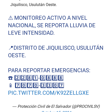
Jiquilisco, Usulután Oeste.
⚠️ MONITOREO ACTIVO A NIVEL
NACIONAL, SE REPORTA LLUVIA DE
LEVE INTENSIDAD.
📍DISTRITO DE JIQUILISCO, USULUTÁN
OESTE.
PARA REPORTAR EMERGENCIAS:
☎️ 2️⃣2️⃣8️⃣1️⃣-0️⃣8️⃣8️⃣8️⃣
📱 7️⃣0️⃣7️⃣0️⃣-3️⃣3️⃣0️⃣7️⃣
PIC.TWITTER.COM/K92ZELLGXE
— Protección Civil de El Salvador (@PROCIVILSV)