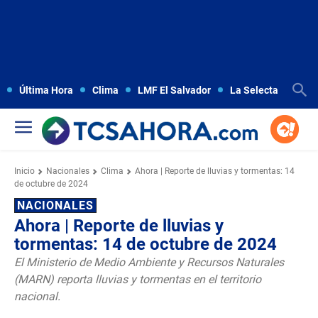
Última Hora
Clima
LMF El Salvador
La Selecta
Copa
Inicio
Nacionales
Clima
Ahora | Reporte de lluvias y tormentas: 14
de octubre de 2024
NACIONALES
Ahora | Reporte de lluvias y
tormentas: 14 de octubre de 2024
El Ministerio de Medio Ambiente y Recursos Naturales
(MARN) reporta lluvias y tormentas en el territorio
nacional.