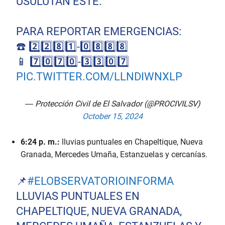
USULUTÁN ESTE.
PARA REPORTAR EMERGENCIAS:
☎️ 2️⃣2️⃣8️⃣1️⃣-0️⃣8️⃣8️⃣8️⃣
📱 7️⃣0️⃣7️⃣0️⃣-3️⃣3️⃣0️⃣7️⃣
PIC.TWITTER.COM/LLNDIWNXLP
— Protección Civil de El Salvador (@PROCIVILSV)
October 15, 2024
6:24 p. m.:
lluvias puntuales en Chapeltique, Nueva
Granada, Mercedes Umaña, Estanzuelas y cercanías.
📌
#ELOBSERVATORIOINFORMA
LLUVIAS PUNTUALES EN
CHAPELTIQUE, NUEVA GRANADA,