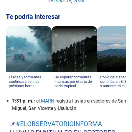
October 15, 2024
Te podría interesar
Lluvias y tormentas
Se esperan tormentas
Polvo del Sahara
continuarán en las
intensas por efecto de
continúa en El Sal
próximas horas
onda tropical
y aumentará el jue
7:31 p. m.:
el
MARN
registra lluvias en sectores de San
Miguel, San Vicente y Usulután.
📌
#ELOBSERVATORIOINFORMA