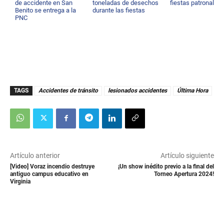
de accidente en San
toneladas de desechos
fiestas patronales
Benito se entrega a la
durante las fiestas
PNC
TAGS
Accidentes de tránsito
lesionados accidentes
Última Hora
Artículo anterior
Artículo siguiente
[Video] Voraz incendio destruye
¡Un show inédito previo a la final del
antiguo campus educativo en
Torneo Apertura 2024!
Virginia