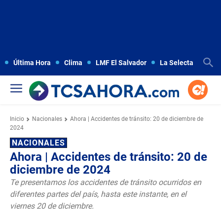
Última Hora
Clima
LMF El Salvador
La Selecta
Copa
Inicio
Nacionales
Ahora | Accidentes de tránsito: 20 de diciembre de
2024
NACIONALES
Ahora | Accidentes de tránsito: 20 de
diciembre de 2024
Te presentamos los accidentes de tránsito ocurridos en
diferentes partes del país, hasta este instante, en el
viernes 20 de diciembre.