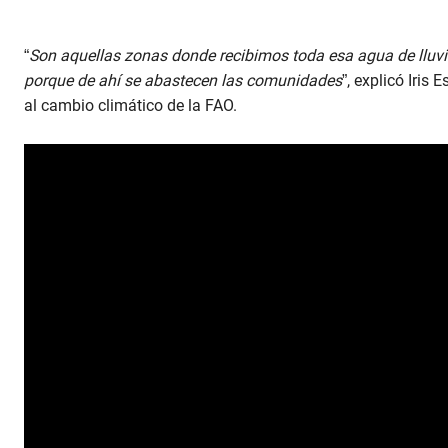
“
Son aquellas zonas donde recibimos toda esa agua de lluvia 
porque de ahí se abastecen las comunidades
”, explicó Iris 
al cambio climático de la FAO.