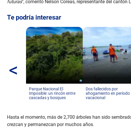
futuras
”, comentó Nelson Coreas, representante del cantón 
Te podría interesar
<
Parque Nacional El
Dos fallecidos por
Imposible: un rincón entre
ahogamiento en período
cascadas y bosques
vacacional
Hasta el momento, más de 2,700 árboles han sido sembrados
crezcan y permanezcan por muchos años.