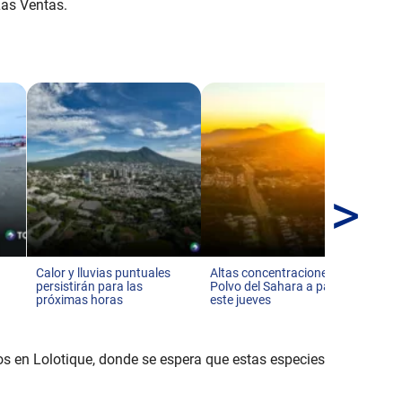
Las Ventas.
>
Ll
co
pr
Calor y lluvias puntuales
Altas concentraciones del
persistirán para las
Polvo del Sahara a partir de
próximas horas
este jueves
 en Lolotique, donde se espera que estas especies