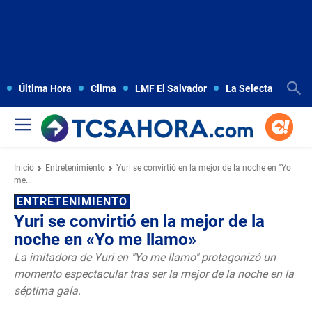
Última Hora
Clima
LMF El Salvador
La Selecta
Copa
Inicio
Entretenimiento
Yuri se convirtió en la mejor de la noche en "Yo
me...
ENTRETENIMIENTO
Yuri se convirtió en la mejor de la
noche en «Yo me llamo»
La imitadora de Yuri en "Yo me llamo" protagonizó un
momento espectacular tras ser la mejor de la noche en la
séptima gala.