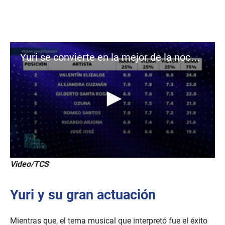
Yuri se convierte en la mejor de la noche de "Yo me llamo"
0
Video/TCS
s
e
c
Yuri y su gran actuación
o
n
d
s
Mientras que, el tema musical que interpretó fue el éxito