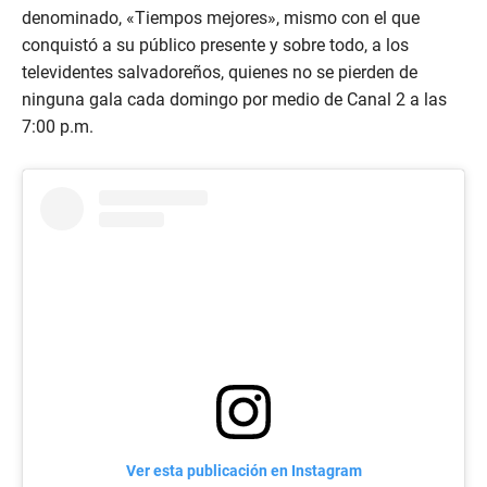
o
f
denominado, «Tiempos mejores», mismo con el que
1
conquistó a su público presente y sobre todo, a los
m
i
televidentes salvadoreños, quienes no se pierden de
n
ninguna gala cada domingo por medio de Canal 2 a las
u
t
7:00 p.m.
e
,
4
5
s
e
c
o
n
d
s
Ver esta publicación en Instagram