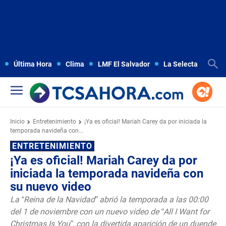
Última Hora
Clima
LMF El Salvador
La Selecta
Copa
Inicio
Entretenimiento
¡Ya es oficial! Mariah Carey da por iniciada la
temporada navideña con...
ENTRETENIMIENTO
¡Ya es oficial! Mariah Carey da por
iniciada la temporada navideña con
su nuevo video
La “Reina de la Navidad” abrió la temporada a las 00:00
del 1 de noviembre con un nuevo video de “All I Want for
Christmas Is You”, con la divertida aparición de un duende