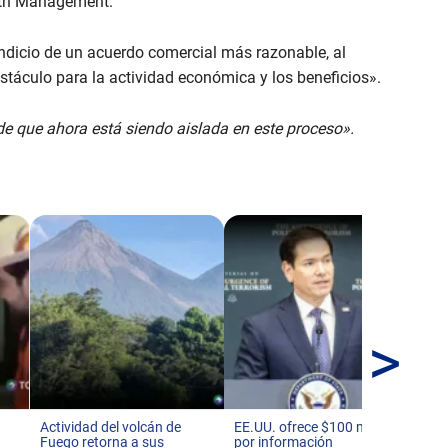
alth Management.
indicio de un acuerdo comercial más razonable, al
stáculo para la actividad económica y los beneficios».
e que ahora está siendo aislada en este proceso».
>
En 
de 
Es
Actividad del volcán de
EE.UU. ofrece $100 millones
Fuego retorna a sus
por información