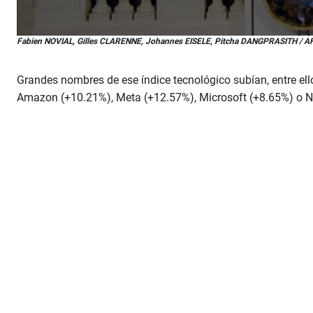
0
Fabien NOVIAL, Gilles CLARENNE, Johannes EISELE, Pitcha DANGPRASITH / 
s
e
c
Grandes nombres de ese índice tecnológico subían, entre ell
o
n
Amazon (+10.21%), Meta (+12.57%), Microsoft (+8.65%) o N
d
s
o
f
1
m
i
n
u
t
e
,
2
8
s
e
c
o
n