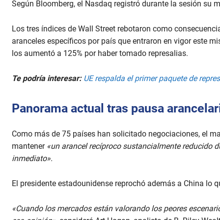
Según Bloomberg, el Nasdaq registró durante la sesión su 
d
s
V
o
Los tres índices de Wall Street rebotaron como consecuenci
l
aranceles específicos por país que entraron en vigor este m
u
m
los aumentó a 125% por haber tomado represalias.
e
9
0
Te podría interesar:
UE respalda el primer paquete de repres
%
Panorama actual tras pausa arancelar
Como más de 75 países han solicitado negociaciones, el ma
mantener
«un arancel recíproco sustancialmente reducido du
inmediato».
El presidente estadounidense reprochó además a China lo 
«Cuando los mercados están valorando los peores escenari