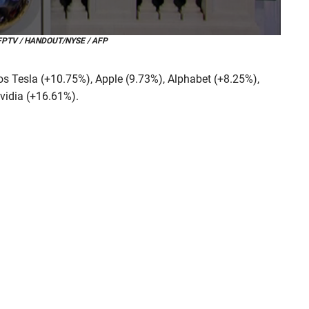
AFPTV / HANDOUT/NYSE / AFP
os Tesla (+10.75%), Apple (9.73%), Alphabet (+8.25%),
vidia (+16.61%).