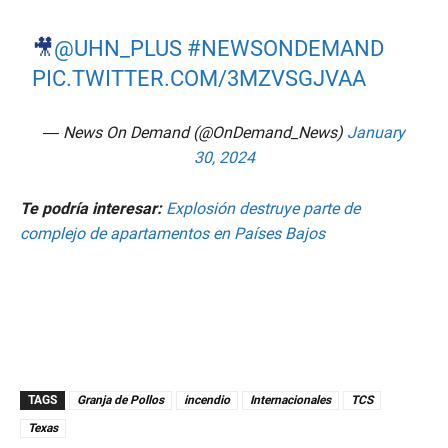
🎥
@UHN_PLUS
#NEWSONDEMAND
PIC.TWITTER.COM/3MZVSGJVAA
— News On Demand (@OnDemand_News)
January
30, 2024
Te podría interesar:
Explosión destruye parte de
complejo de apartamentos en Países Bajos
TAGS
Granja de Pollos
incendio
Internacionales
TCS
Texas