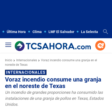
Última Hora
Clima
LMF El Salvador
La Selecta
Copa
Inicio
Internacionales
Voraz incendio consume una granja en el
noreste de Texas
INTERNACIONALES
Voraz incendio consume una granja
en el noreste de Texas
Un incendio de grandes proporciones ha consumido las
instalaciones de una granja de pollos en Texas, Estados
Unidos.