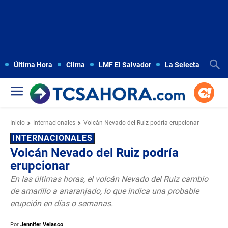
Última Hora
Clima
LMF El Salvador
La Selecta
Copa
Inicio
Internacionales
Volcán Nevado del Ruiz podría erupcionar
INTERNACIONALES
Volcán Nevado del Ruiz podría
erupcionar
En las últimas horas, el volcán Nevado del Ruiz cambio
de amarillo a anaranjado, lo que indica una probable
erupción en días o semanas.
Por
Jennifer Velasco